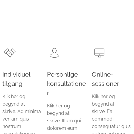
Individuel
Personlige
Online-
tilgang
konsultatione
sessioner
r
Klik her og
Klik her og
begynd at
begynd at
Klik her og
skrive. Ad minima
skrive. Ea
begynd at
veniam quis
commodi
skrive. Illum qui
nostrum
consequatur quis
dolorem eum
exercitationem
autem vel eum