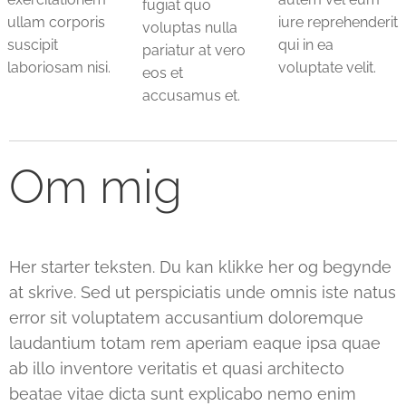
fugiat quo
ullam corporis
iure reprehenderit
voluptas nulla
suscipit
qui in ea
pariatur at vero
laboriosam nisi.
voluptate velit.
eos et
accusamus et.
Om mig
Her starter teksten. Du kan klikke her og begynde
at skrive.
Sed ut perspiciatis unde omnis iste natus
error sit voluptatem accusantium doloremque
laudantium totam rem aperiam eaque ipsa quae
ab illo inventore veritatis et quasi architecto
beatae vitae dicta sunt explicabo nemo enim