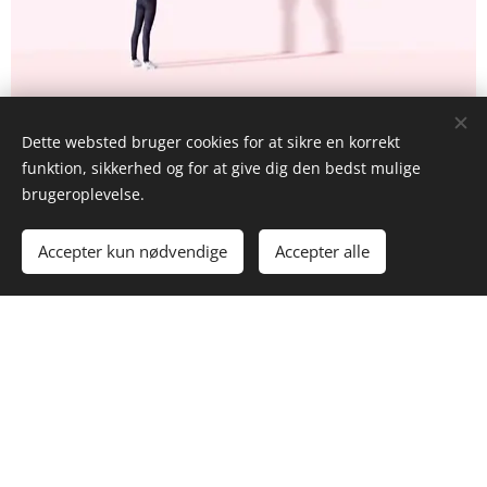
Dette websted bruger cookies for at sikre en korrekt
funktion, sikkerhed og for at give dig den bedst mulige
brugeroplevelse.
Bestil en session
Accepter kun nødvendige
Accepter alle
Her starter teksten. Du kan klikke her og begynde
at skrive. Sed ut perspiciatis unde omnis iste natus
error sit voluptatem accusantium doloremque
laudantium totam rem aperiam eaque ipsa quae
ab illo inventore veritatis et quasi.
Mette Andersen - Psykolog